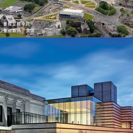
曼城足球学院
曼彻斯特，英国