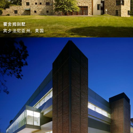
霍舍姆别墅
宾夕法尼亚州，美国