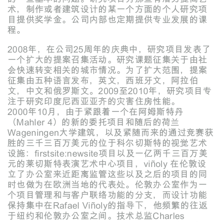
术，制作或者建筑设计的某一个方面的个人研究项
目提供奖学金。公司内部也定期提供专业发展的课
程。
2008年，在公司25周年的庆典中，研究项目发表了
一个扩大的提案召集活动。研究课题征集关于由社
会快速转变相关的城市情况。为了扩大范围，提案
征集由五种语言发布，英文，西班牙文，阿拉伯
文，中文和俄罗斯文。2009至2010年，研究项目专
注于研究印度尼西亚亚齐的灾害住房性能。
2000年10月，由于紧跟着一个在阿姆斯特丹
（Mahler 4）的新的委托项目和随后的荷兰
Wageningen大学建筑，以及紧随而来的通过竞赛获
胜的三千三百万美元的位于科尔切斯特的视觉艺术
设施：firstsite:newsite项目以及一亿两千三百万美
元的莱切斯特表演艺术中心项目，viñoly 在伦敦设
立了办公室来近距离监管这些以及之后的项目的同
时也做为在欧洲当地的代表处。伦敦办公室作为一
个项目管理和与客户联络功能的分支，而设计功能
保持集中在Rafael Viñoly的指导下，他频繁的往返
于纽约和伦敦办公室之间。技术总监Charles