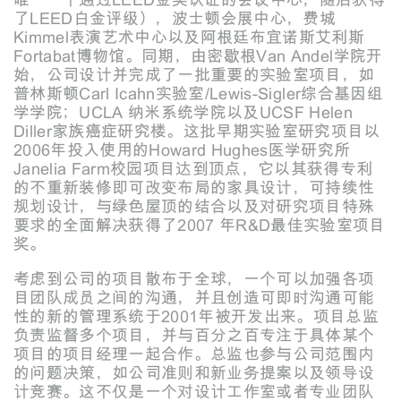
唯一一个通过LEED金奖认证的会议中心，随后获得
了LEED白金评级），波士顿会展中心，费城
Kimmel表演艺术中心以及阿根廷布宜诺斯艾利斯
Fortabat博物馆。同期，由密歇根Van Andel学院开
始，公司设计并完成了一批重要的实验室项目，如
普林斯顿Carl Icahn实验室/Lewis-Sigler综合基因组
学学院；UCLA 纳米系统学院以及UCSF Helen
Diller家族癌症研究楼。这批早期实验室研究项目以
2006年投入使用的Howard Hughes医学研究所
Janelia Farm校园项目达到顶点，它以其获得专利
的不重新装修即可改变布局的家具设计，可持续性
规划设计，与绿色屋顶的结合以及对研究项目特殊
要求的全面解决获得了2007 年R&D最佳实验室项目
奖。
考虑到公司的项目散布于全球，一个可以加强各项
目团队成员之间的沟通，并且创造可即时沟通可能
性的新的管理系统于2001年被开发出来。项目总监
负责监督多个项目，并与百分之百专注于具体某个
项目的项目经理一起合作。总监也参与公司范围内
的问题决策，如公司准则和新业务提案以及领导设
计竞赛。这不仅是一个对设计工作室或者专业团队