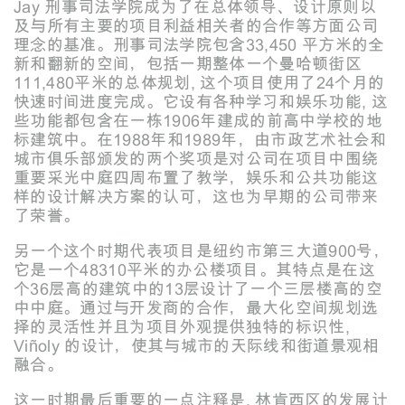
Jay 刑事司法学院成为了在总体领导、设计原则以
及与所有主要的项目利益相关者的合作等方面公司
理念的基准。刑事司法学院包含33,450 平方米的全
新和翻新的空间，包括一期整体一个曼哈顿街区
111,480平米的总体规划, 这个项目使用了24个月的
快速时间进度完成。它设有各种学习和娱乐功能, 这
些功能都包含在一栋1906年建成的前高中学校的地
标建筑中。在1988年和1989年，由市政艺术社会和
城市俱乐部颁发的两个奖项是对公司在项目中围绕
重要采光中庭四周布置了教学，娱乐和公共功能这
样的设计解决方案的认可，这也为早期的公司带来
了荣誉。
另一个这个时期代表项目是纽约市第三大道900号，
它是一个48310平米的办公楼项目。其特点是在这
个36层高的建筑中的13层设计了一个三层楼高的空
中中庭。通过与开发商的合作，最大化空间规划选
择的灵活性并且为项目外观提供独特的标识性,
Viñoly 的设计，使其与城市的天际线和街道景观相
融合。
这一时期最后重要的一点注释是, 林肯西区的发展计